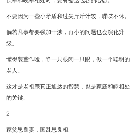
长辈和晚辈相处时，要有豁达包容的心态。
不要因为一些小矛盾和过失斤斤计较，喋喋不休。
倘若凡事都要强加干涉，再小的问题也会演化升
级。
懂得装聋作哑，睁一只眼闭一只眼，做一个聪明的
老人。
这才是老祖宗真正通达的智慧，也是家庭和睦相处
的关键。
2
家贫思良妻，国乱思良相。