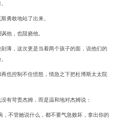
司。
克斯勇敢地站了出来。
嘲讽他，也阻挠他。
酸刻薄，这次更是当着两个孩子的面，说他们的
脸。
姆再也控制不住愤怒，情急之下把杜博斯太太院
也没有苛责杰姆，而是温和地对杰姆说：
病，不管她说什么，都不要气急败坏，拿出你的