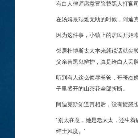
有白人律师愿意冒险替黑人打官
在汤姆最艰难无助的时候，阿迪
因为这件事，小镇上的居民开始
邻居杜博斯太太本来就说话就尖
父亲替黑鬼辩护，真是给白人丢
听到有人这么侮辱爸爸，哥哥杰
子里盛开的山茶花全部折断。
阿迪克斯知道真相后，没有愤怒
“别太在意，她是老太太，还生着
绅士风度。”