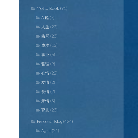
Motto Book
(91)
(7)
AI说
(22)
人生
(23)
格局
(13)
成功
(6)
事业
(9)
哲理
(22)
心情
(2)
友情
(2)
爱情
(5)
亲情
(23)
育儿
Personal Blog
(424)
(21)
Agent