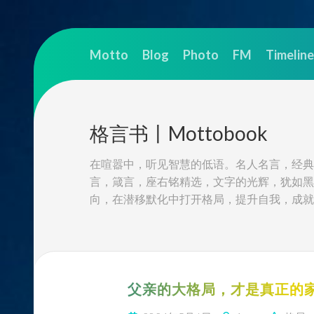
Skip
to
Motto
Blog
Photo
FM
Timeline
content
格言书丨Mottobook
在喧嚣中，听见智慧的低语。名人名言，经典
言，箴言，座右铭精选，文字的光辉，犹如黑
向，在潜移默化中打开格局，提升自我，成就
父亲的大格局，才是真正的