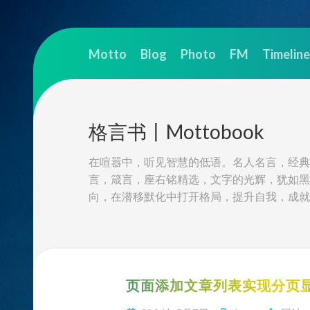
Skip
to
Motto
Blog
Photo
FM
Timeline
content
格言书丨Mottobook
在喧嚣中，听见智慧的低语。名人名言，经典
言，箴言，座右铭精选，文字的光辉，犹如黑
向，在潜移默化中打开格局，提升自我，成就
页面添加文章列表实现分页