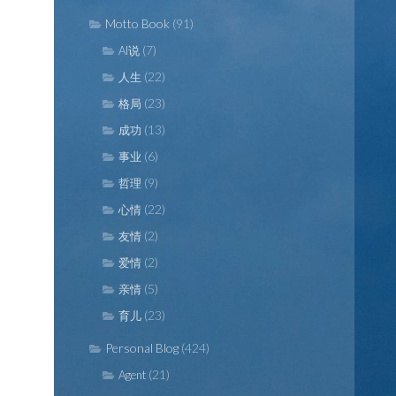
Motto Book
(91)
(7)
AI说
(22)
人生
(23)
格局
(13)
成功
(6)
事业
(9)
哲理
(22)
心情
(2)
友情
(2)
爱情
(5)
亲情
(23)
育儿
Personal Blog
(424)
(21)
Agent