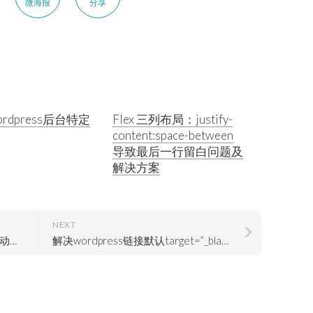
微海报
分享
rdpress后台特定
Flex 三列布局：justify-
content:space-between
导致最后一行留白问题及
解决方案
NEXT
父亲的大格局，才是真正的家庭不动产，也是孩子的天花板
解决wordpress链接默认target=”_blank”