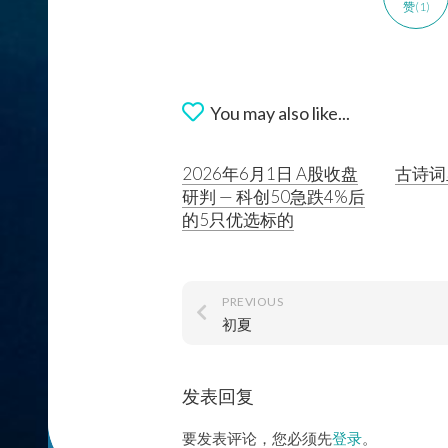
赞(1)
You may also like...
2026年6月1日 A股收盘
古诗词
研判 — 科创50急跌4%后
的5只优选标的
PREVIOUS
初夏
发表回复
要发表评论，您必须先
登录
。