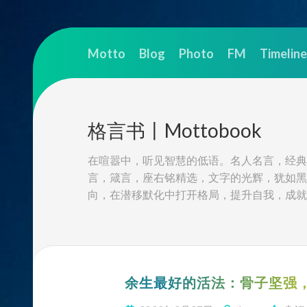
Skip
to
Motto
Blog
Photo
FM
Timeline
content
格言书丨Mottobook
在喧嚣中，听见智慧的低语。名人名言，经典
言，箴言，座右铭精选，文字的光辉，犹如黑
向，在潜移默化中打开格局，提升自我，成就
余生最好的活法：骨子坚强