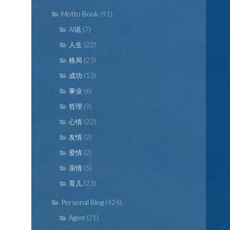
Motto Book
(91)
(7)
AI说
(22)
人生
(23)
格局
(13)
成功
(6)
事业
(9)
哲理
(22)
心情
(2)
友情
(2)
爱情
(5)
亲情
(23)
育儿
Personal Blog
(424)
(21)
Agent