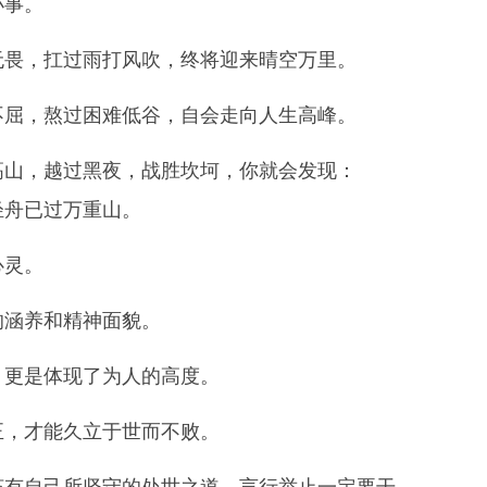
小事。
无畏，扛过雨打风吹，终将迎来晴空万里。
不屈，熬过困难低谷，自会走向人生高峰。
高山，越过黑夜，战胜坎坷，你就会发现：
轻舟已过万重山。
心灵。
的涵养和精神面貌。
，更是体现了为人的高度。
正，才能久立于世而不败。
该有自己所坚守的处世之道，言行举止一定要干