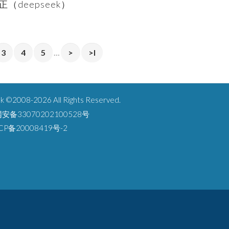
deepseek）
3
4
5
...
>
>l
2008-2026 All Rights Reserved.
安备33070202100528号
CP备20008419号-2