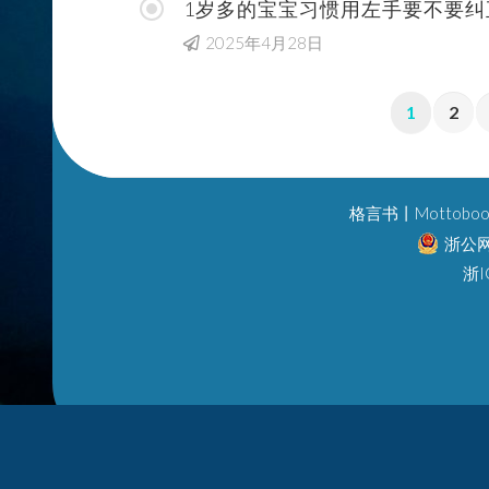
1岁多的宝宝习惯用左手要不要纠正（
2025年4月28日
1
2
格言书丨Mottobook ©
浙公网
浙I