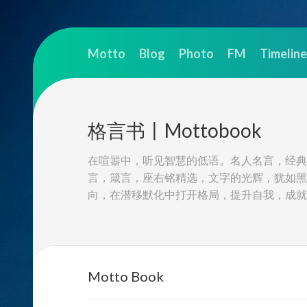
Skip
to
Motto
Blog
Photo
FM
Timeline
content
格言书丨Mottobook
在喧嚣中，听见智慧的低语。名人名言，经典
言，箴言，座右铭精选，文字的光辉，犹如黑
向，在潜移默化中打开格局，提升自我，成就
Motto Book