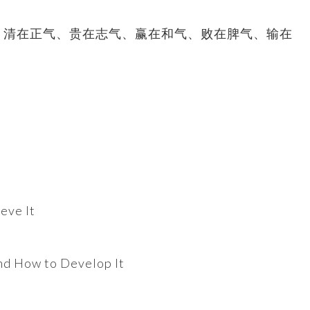
、清在正气、贵在志气、赢在和气、败在脾气、输在
eve It
and How to Develop It