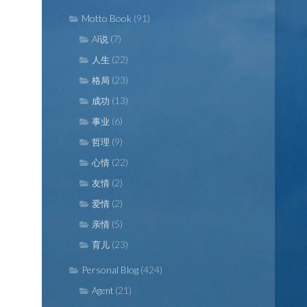
Motto Book
(91)
(7)
AI说
(22)
人生
(23)
格局
(13)
成功
(6)
事业
(9)
哲理
(22)
心情
(2)
友情
(2)
爱情
(5)
亲情
(23)
育儿
Personal Blog
(424)
(21)
Agent