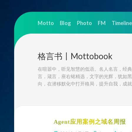
Skip
to
Motto
Blog
Photo
FM
Timeline
content
格言书丨Mottobook
在喧嚣中，听见智慧的低语。名人名言，经典
言，箴言，座右铭精选，文字的光辉，犹如黑
向，在潜移默化中打开格局，提升自我，成就
Agent应用案例之域名周报