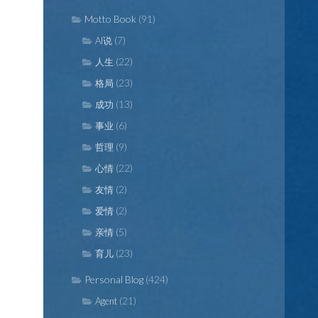
Motto Book
(91)
(7)
AI说
(22)
人生
(23)
格局
(13)
成功
(6)
事业
(9)
哲理
(22)
心情
(2)
友情
(2)
爱情
(5)
亲情
(23)
育儿
Personal Blog
(424)
(21)
Agent