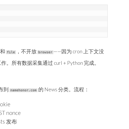
和
，不开放
——因为 cron 上下文没
file
browser
有数据采集通过 curl + Python 完成。
发布到
的 News 分类。流程：
namehonor.com
okie
ST nonce
sts 发布