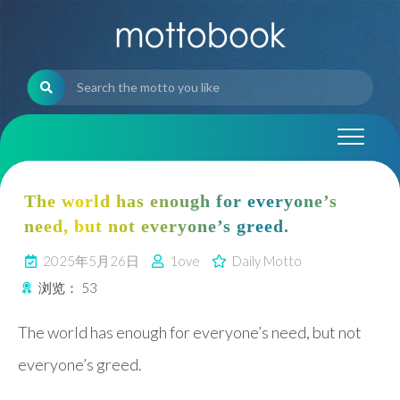
Skip
to
content
The world has enough for everyone’s
need, but not everyone’s greed.
2025年5月26日
1ove
Daily Motto
浏览：
53
The world has enough for everyone’s need, but not
everyone’s greed.